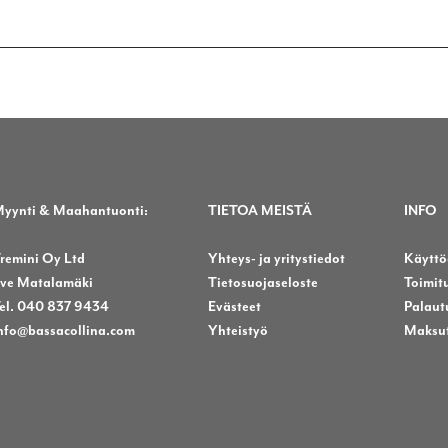
useampi
us
.
muunnelma.
mu
Voit
Voi
tehdä
teh
valinnat
val
tuotteen
tuo
sivulla.
sivu
yynti & Maahantuonti:
TIETOA MEISTÄ
INFO
remini Oy Ltd
Yhteys- ja yritystiedot
Käyttö
ve Matalamäki
Tietosuojaseloste
Toimit
el. 040 837 9434
Evästeet
Palaut
nfo@bassacollina.com
Yhteistyö
Maksu