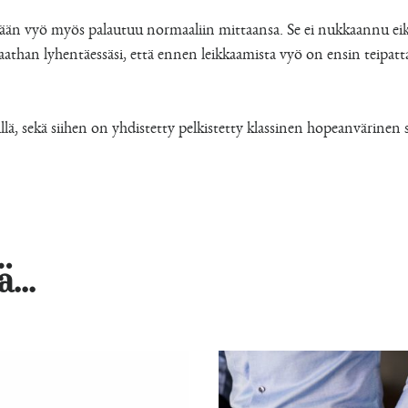
sään vyö myös palautuu normaaliin mittaansa. Se ei nukkaannu eik
han lyhentäessäsi, että ennen leikkaamista vyö on ensin teipattav
illä, sekä siihen on yhdistetty pelkistetty klassinen hopeanvärinen s
...