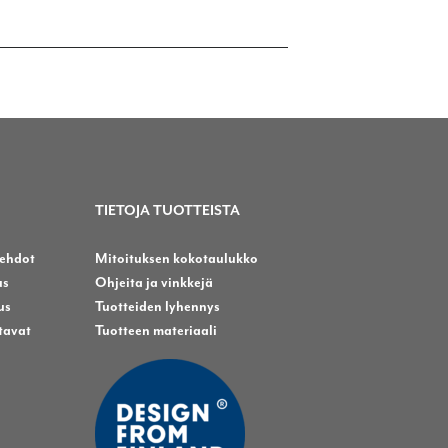
eampi
useampi
unnelma.
muunnelma.
t
Voit
dä
tehdä
innat
valinnat
tteen
tuotteen
lla.
sivulla.
TIETOJA TUOTTEISTA
ehdot
Mitoituksen kokotaulukko
us
Ohjeita ja vinkkejä
us
Tuotteiden lyhennys
tavat
Tuotteen materiaali