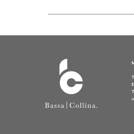
useampi
muunnelma
Voit
tehdä
valinnat
tuotteen
sivulla.
M
T
E
T
i