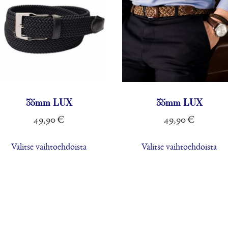
35mm LUX
35mm LUX
49,90
€
49,90
€
Tällä
Täl
Valitse vaihtoehdoista
Valitse vaihtoehdoista
tuotteella
tuo
on
on
useampi
us
.
muunnelma.
mu
Voit
Voi
tehdä
teh