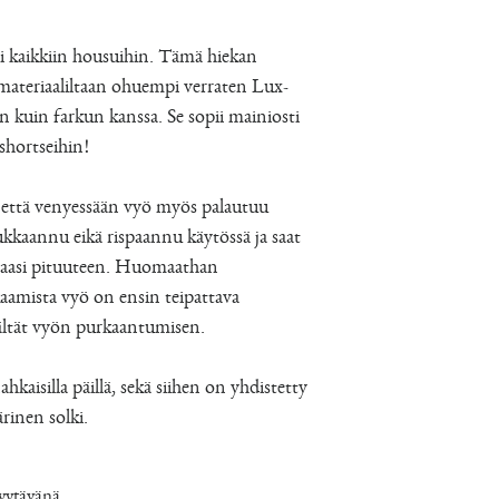
ii kaikkiin housuihin. Tämä hiekan
materiaaliltaan ohuempi verraten Lux-
n kuin farkun kanssa. Se sopii mainiosti
 shortseihin!
 että venyessään vyö myös palautuu
ukkaannu eikä rispaannu käytössä ja saat
maasi pituuteen. Huomaathan
kaamista vyö on ensin teipattava
vältät vyön purkaantumisen.
ahkaisilla päillä, sekä siihen on yhdistetty
rinen solki.
myytävänä.