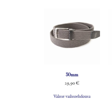
valinnat
tuotteen
sivulla.
30mm
29,90
€
Tällä
Valitse vaihtoehdoista
tuotteella
on