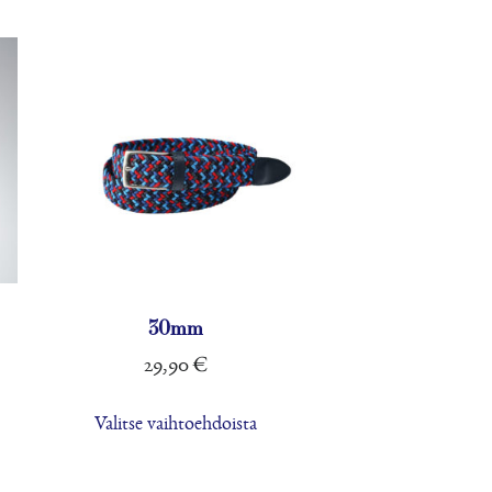
innat
valinnat
tteen
tuotteen
lla.
sivulla.
30mm
29,90
€
lä
Tällä
Valitse vaihtoehdoista
tteella
tuotteella
on