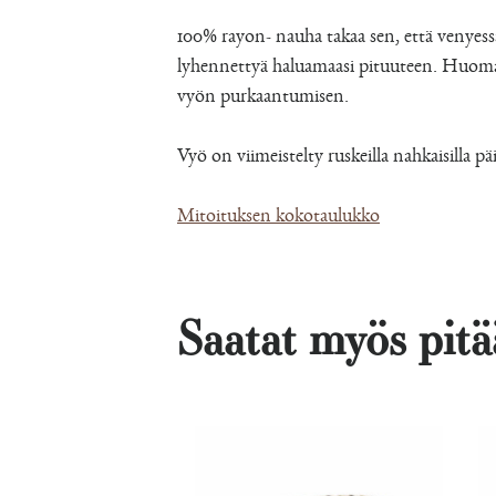
100% rayon- nauha takaa sen, että venyes
lyhennettyä haluamaasi pituuteen. Huomaat
vyön purkaantumisen.
Vyö on viimeistelty ruskeilla nahkaisilla pä
Mitoituksen kokotaulukko
Saatat myös pitää