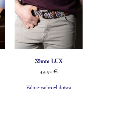
35mm LUX
49,90
€
lä
Tällä
Valitse vaihtoehdoista
tteella
tuotteella
on
eampi
useampi
unnelma.
muunnelma.
t
Voit
dä
tehdä