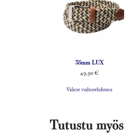
35mm LUX
49,90
€
Tällä
Valitse vaihtoehdoista
tuotteella
on
useampi
muunnelma
Tutustu myös
Voit
tehdä