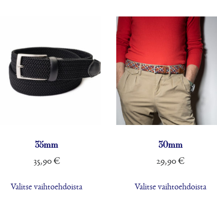
valinnat
val
tuotteen
tuo
sivulla.
sivu
35mm
30mm
35,90
€
29,90
€
Tällä
Täl
Valitse vaihtoehdoista
Valitse vaihtoehdoista
tuotteella
tuo
on
on