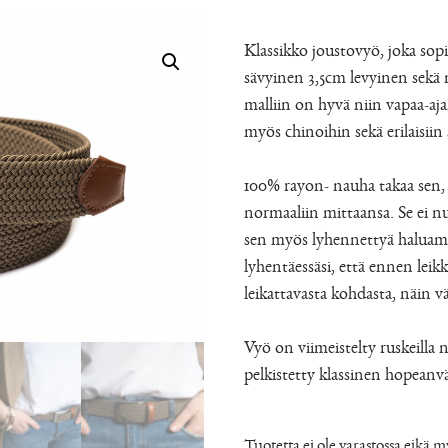
Klassikko joustovyö, joka sop
sävyinen 3,5cm levyinen sekä 
malliin on hyvä niin vapaa-aja
myös chinoihin sekä erilaisiin
100% rayon- nauha takaa sen,
normaaliin mittaansa. Se ei n
sen myös lyhennettyä halua
lyhentäessäsi, että ennen leik
leikattavasta kohdasta, näin 
Vyö on viimeistelty ruskeilla n
pelkistetty klassinen hopeanvä
Tuotetta ei ole varastossa eikä 