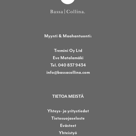
Myynti & Maahantuonti:
Tremini Oy Ltd
Eve Matalamäki
Tel. 040 837 9434
info@bassacollina.com
TIETOA MEISTÄ
Yhteys- ja yritystiedot
Tietosuojaseloste
Evästeet
Yhteistyö