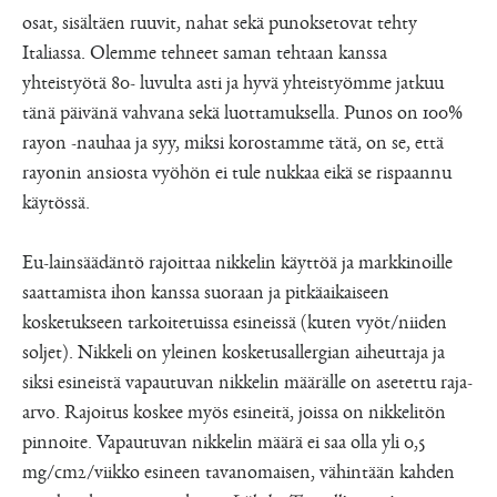
osat, sisältäen ruuvit, nahat sekä punoksetovat tehty
Italiassa. Olemme tehneet saman tehtaan kanssa
yhteistyötä 80- luvulta asti ja hyvä yhteistyömme jatkuu
tänä päivänä vahvana sekä luottamuksella. Punos on 100%
rayon -nauhaa ja syy, miksi korostamme tätä, on se, että
rayonin ansiosta vyöhön ei tule nukkaa eikä se rispaannu
käytössä.
Eu-lainsäädäntö rajoittaa nikkelin käyttöä ja markkinoille
saattamista ihon kanssa suoraan ja pitkäaikaiseen
kosketukseen tarkoitetuissa esineissä (kuten vyöt/niiden
soljet). Nikkeli on yleinen kosketusallergian aiheuttaja ja
siksi esineistä vapautuvan nikkelin määrälle on asetettu raja-
arvo. Rajoitus koskee myös esineitä, joissa on nikkelitön
pinnoite. Vapautuvan nikkelin määrä ei saa olla yli 0,5
mg/cm2/viikko esineen tavanomaisen, vähintään kahden